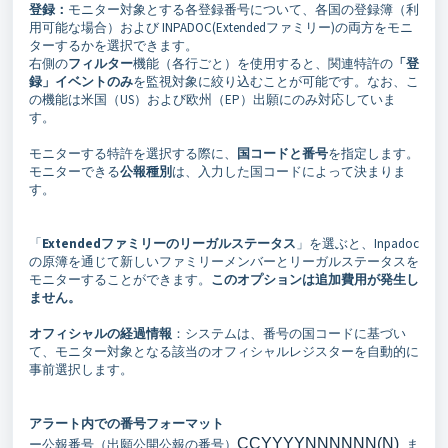
登録：
モニター対象とする各登録番号について、各国の登録簿（利
用可能な場合）および INPADOC(Extendedファミリー)の両方をモニ
ターするかを選択できます。
右側の
フィルター
機能（各行ごと）を使用すると、関連特許の
「
登
録」イベント
のみ
を監視対象に絞り込むことが可能です。なお、こ
の機能は米国（US）および欧州（EP）出願にのみ対応していま
す。
モニターする特許を選択する際に、
国コードと番号
を指定します。
モニターできる
公報種別
は、入力した国コードによって決まりま
す。
「
Extended
ファミリーのリーガルステータス
」を選ぶと、Inpadoc
の原簿を通じて新しいファミリーメンバーとリーガルステータスを
モニターすることができます。
このオプションは追加費用が発生し
ません。
オフィシャルの経過情報
：システムは、番号の国コードに基づい
て、モニター対象となる該当のオフィシャルレジスターを自動的に
事前選択します。
アラート内での番号フォーマット
CCYYYYNNNNNN(N)
ー公報番号（出願公開公報の番号）
ま