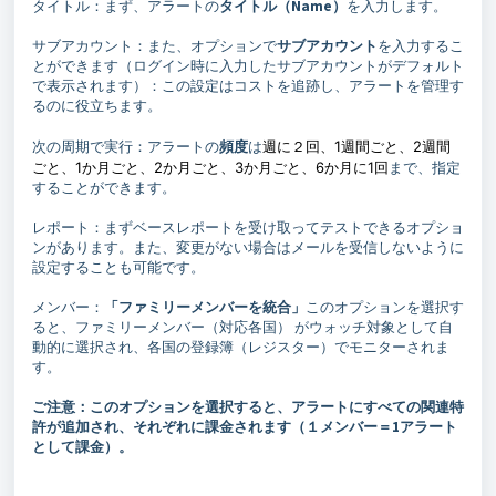
タイトル：まず、アラートの
タイトル（Name）
を入力します。
サブアカウント：また、オプションで
サブアカウント
を入力するこ
とができます（ログイン時に入力したサブアカウントがデフォルト
で表示されます）：この設定はコストを追跡し、アラートを管理す
るのに役立ちます。
次の周期で実行：アラートの
頻度
は
週に２回、1週間ごと、2週間
ごと、1か月ごと、2か月ごと、3か月ごと、6か月に1回
まで、指定
することができます。
レポート：まずベースレポートを受け取ってテストできるオプショ
ンがあります。また、変更がない場合はメールを受信しないように
設定することも可能です。
メンバー：
「ファミリーメンバーを統合」
このオプションを選択す
ると、ファミリーメンバー（対応各国） がウォッチ対象として自
動的に選択され、各国の登録簿（レジスター）でモニターされま
す。
ご注意：このオプションを選択すると、アラートにすべての関連特
許が追加され、それぞれに課金されます（１メンバー＝1アラート
として課金）。