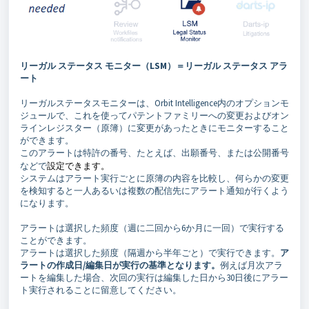
リーガル ステータス モニター（LSM）＝リーガル ステータス アラ
ート
リーガルステータスモニターは、Orbit Intelligence内のオプションモ
ジュールで、これを使ってパテントファミリーへの変更およびオン
ラインレジスター（原簿）に変更があったときにモニターすること
ができます。
このアラートは特許の番号、たとえば、出願番号、または公開番号
などで
設定できます。
システムはアラート実行ごとに原簿の内容を比較し、何らかの変更
を検知すると一人あるいは複数の配信先にアラート通知が行くよう
になります。
アラートは選択した頻度（週に二回から6か月に一回）で実行する
ことができます。
アラートは選択した頻度（隔週から半年ごと）で実行できます。
ア
ラートの作成日/編集日が実行の基準となります。
例えば月次アラ
ートを編集した場合、次回の実行は編集した日から30日後にアラー
ト実行されることに留意してください。