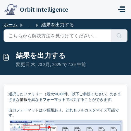
メインコンテンツに移動
Orbit Intelligence
ホーム
...
結果を出力する
結果を出力する
変更日 木, 20 2月, 2025 で 7:39 午前
選択したファミリー（最大50,000件、以下ご参照ください）のさま
ざまな
情報
を異なる
フォーマット
で出力することができます。
出力フォーマットは６種類あり、どれもフルカスタマイズ可能で
す。