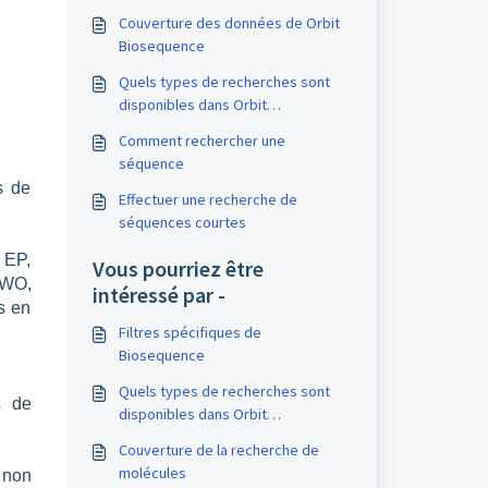
Couverture des données de Orbit
Biosequence
Quels types de recherches sont
disponibles dans Orbit
Biosequence
Comment rechercher une
séquence
s de
Effectuer une recherche de
séquences courtes
 EP,
Vous pourriez être
 WO,
intéressé par -
s en
Filtres spécifiques de
Biosequence
Quels types de recherches sont
s de
disponibles dans Orbit
Biosequence
Couverture de la recherche de
molécules
 non