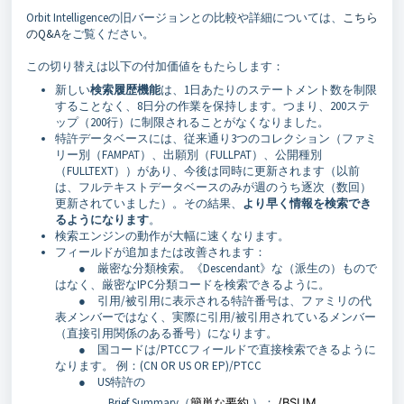
Orbit Intelligenceの旧バージョンとの比較や詳細については、
こちら
のQ&A
をご覧ください。
この切り替えは以下の付加価値をもたらします：
新しい
検索履歴機能
は、1日あたりのステートメント数を制限
することなく、8日分の作業を保持します。つまり、200ステ
ップ（200行）に制限されることがなくなりました。
特許データベースには、従来通り3つのコレクション（ファミ
リー別（FAMPAT）、出願別（FULLPAT）、公開種別
（FULLTEXT））があり、今後は同時に更新されます（以前
は、フルテキストデータベースのみが週のうち逐次（数回）
更新されていました）。その結果、
より早く情報を検索でき
るようになります
。
検索エンジンの動作が大幅に速くなります。
フィールドが追加または改善されます：
● 厳密な分類検索。《Descendant》な（派生の）もので
はなく、厳密なIPC分類コードを検索できるように。
● 引用/被引用に表示される特許番号は、ファミリの代
表メンバーではなく、実際に引用/被引用されているメンバー
（直接引用関係のある番号）になります。
● 国コードは/PTCCフィールドで直接検索できるように
なります。 例：(CN OR US OR EP)/PTCC
● US特許の
Brief Summary（
簡単な要約
）：
/BSUM