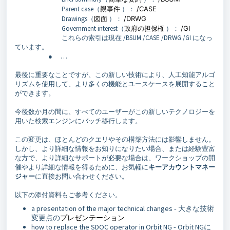
Parent case（
親事件
）：
/CASE
Drawings（
図面
）：
/DRWG
Government interest（
政府の担保権
）：
/GI
これらの索引は現在 /BSUM /CASE /DRWG /GI になっ
ています。
● …
最後に重要なことですが、この新しい技術により、人工知能アルゴ
リズムを使用して、より多くの機能とユースケースを展開すること
ができます。
今後数か月の間に、すべてのユーザーがこの新しいテクノロジーを
用いた検索エンジンにバッチ移行します。
この変更は、ほとんどのクエリやその構築方法には影響しません。
しかし、より詳細な情報をお知りになりたい場合、または経験豊富
な方で、より詳細なサポートが必要な場合は、ワークショップの開
催やより詳細な情報を得るために、お気軽に
キーアカウントマネー
ジャー
に直接お問い合わせください。
以下の添付資料もご参考ください。
a presentation of the major technical changes ‐ 大きな技術
変更点の
プレゼンテーション
how to replace the SDOC operator in Orbit NG ‐ Orbit NGに