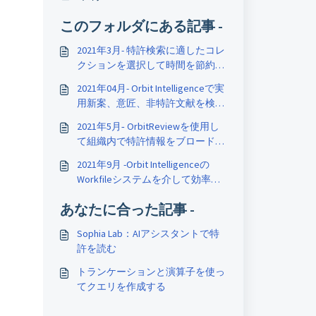
このフォルダにある記事 -
2021年3月- 特許検索に適したコレ
クションを選択して時間を節約し
よう
2021年04月- Orbit Intelligenceで実
用新案、意匠、非特許文献を検索
する方法
2021年5月‐ OrbitReviewを使用し
て組織内で特許情報をブロードキ
ャストする方法
2021年9月 -Orbit Intelligenceの
Workfileシステムを介して効率的
に共同作業する方法
あなたに合った記事 -
Sophia Lab：AIアシスタントで特
許を読む
トランケーションと演算子を使っ
てクエリを作成する