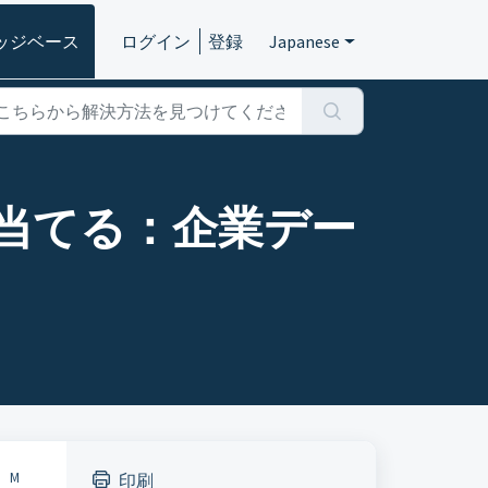
ッジベース
ログイン
登録
Japanese
を当てる：企業デー
、M
印刷