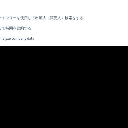
ートツリーを使用して
出願人（譲受人）検索
をする
して時間を節約する
d analyze company data