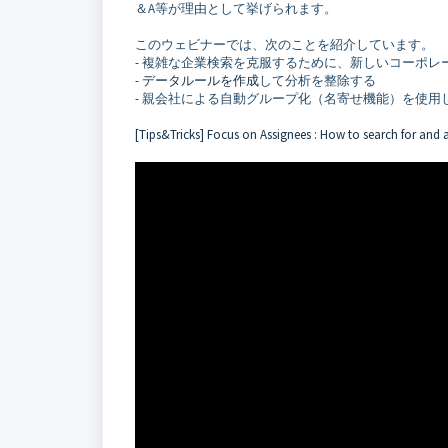
＆A等が理由として挙げられます。
このウェビナーでは、次のことを紹介しています。
- 複雑な企業検索を克服するために、新しいコーポレ
-
データルールを作成
して分析を整除する
- 親会社による自動グループ化（名寄せ機能）を使用
[Tips&Tricks] Focus on Assignees : How to search for an