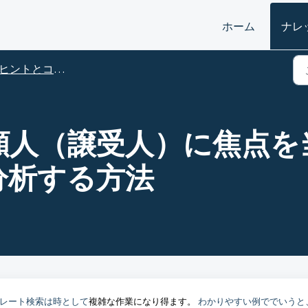
ホーム
ナレ
ヒントとコツ －Orbit Intelligence 2020
- 出願人（譲受人）に焦点
分析する方法
レート検索は時として
複雑な作業になり得ます。
わかりやすい例ででいうと