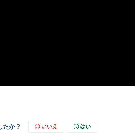
したか？
いいえ
はい