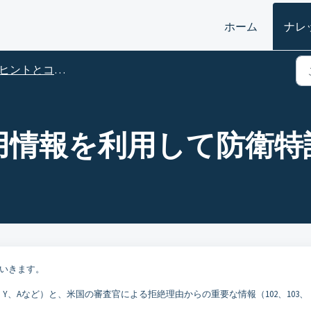
ホーム
ナレ
ヒントとコツ －Orbit Intelligence 2020
- 引用情報を利用して防衛
していきます。
Y、Aなど）と、米国の審査官による拒絶理由からの重要な情報（102、103、