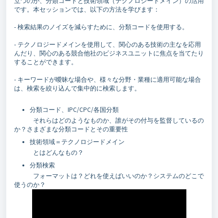
立つのが、分類コードと技術領域（テクノロジードメイン）の活用
です。本セッションでは、以下の方法を学びます：
- 検索結果のノイズを減らすために、分類コードを使用する。
- テクノロジードメインを使用して、関心のある技術の主なを応用
んだり、関心のある競合他社のビジネスユニットに焦点を当てたり
することができます。
- キーワードが曖昧な場合や、様々な分野・業種に適用可能な場合
は、検索を絞り込んで集中的に検索します。
分類コード、IPC/CPC/各国分類
それらはどのようなものか、誰がその付与を監督しているの
か？さまざまな分類コードとその重要性
技術領域＝テクノロジードメイン
とはどんなもの？
分類検索
フォーマットは？どれを使えばいいのか？システムのどこで
使うのか？